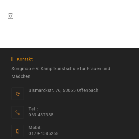
Instagram
Kontakt
Songmoo e.V. Kampfkunstschule für Frauen und
Mädchen
Bismarckstr. 76, 63065 Offenbach
Tel.:
069-437385
Mobil:
0179-4585268