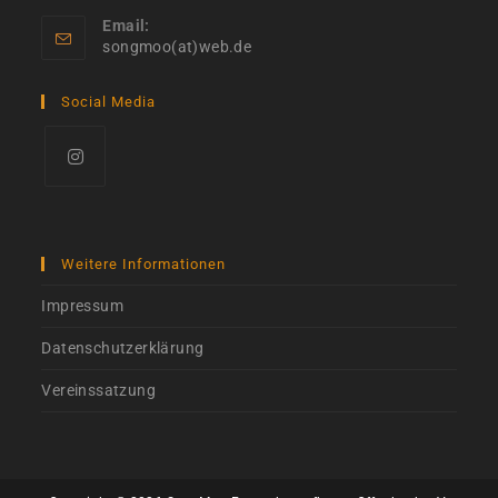
Email:
Opens
songmoo(at)web.de
in
your
Social Media
application
Opens
in
a
Weitere Informationen
new
Impressum
tab
Datenschutzerklärung
Vereinssatzung