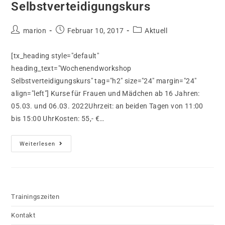
Selbstverteidigungskurs
Beitrags-
Beitrag
Beitrags-
marion
Februar 10, 2017
Aktuell
Autor:
veröffentlicht:
Kategorie:
[tx_heading style="default"
heading_text="Wochenendworkshop
Selbstverteidigungskurs" tag="h2" size="24" margin="24"
align="left"] Kurse für Frauen und Mädchen ab 16 Jahren:
05.03. und 06.03. 2022Uhrzeit: an beiden Tagen von 11:00
bis 15:00 UhrKosten: 55,- €…
Wochenendworkshop
Weiterlesen
Selbstverteidigungskurs
Trainingszeiten
Kontakt