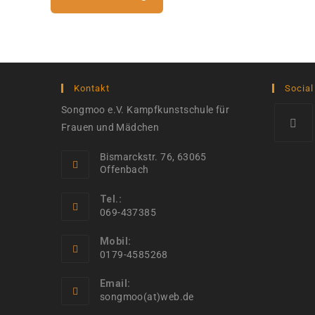
Kontakt
Social
Songmoo e.V. Kampfkunstschule für
Frauen und Mädchen
Opens
Bismarckstr. 76, 63065
in
Offenbach
a
Tel.:
new
069-437385
tab
Mobil:
0179-4585268
Email:
Opens
songmoo(at)web.de
in