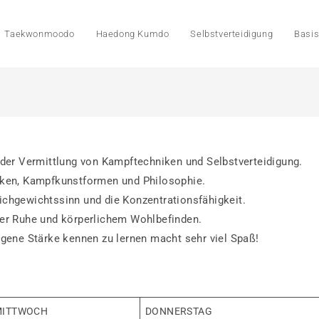
Taekwonmoodo
Haedong Kumdo
Selbstverteidigung
Basi
n der Vermittlung von Kampftechniken und Selbstverteidigung.
ken, Kampfkunstformen und Philosophie.
ichgewichtssinn und die Konzentrationsfähigkeit.
erer Ruhe und körperlichem Wohlbefinden.
ene Stärke kennen zu lernen macht sehr viel Spaß!
MITTWOCH
DONNERSTAG