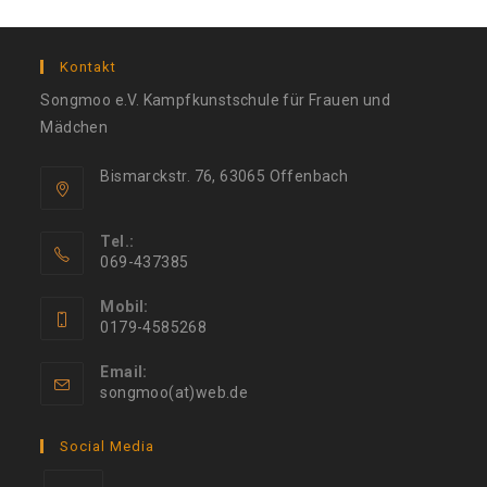
Kontakt
Songmoo e.V. Kampfkunstschule für Frauen und
Mädchen
Bismarckstr. 76, 63065 Offenbach
Tel.:
069-437385
Mobil:
0179-4585268
Email:
songmoo(at)web.de
Social Media